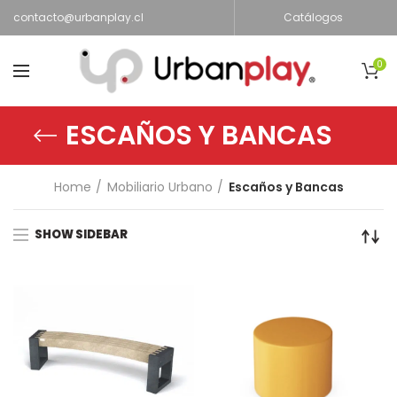
contacto@urbanplay.cl
Catálogos
0
ESCAÑOS Y BANCAS
Home
Mobiliario Urbano
Escaños y Bancas
SHOW SIDEBAR