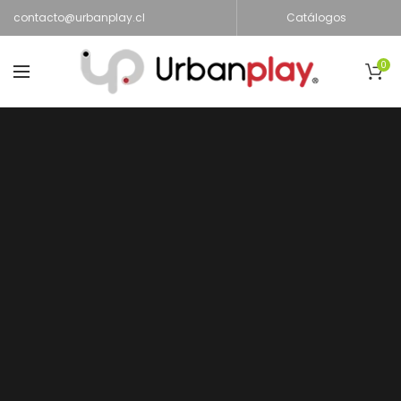
contacto@urbanplay.cl
Catálogos
0