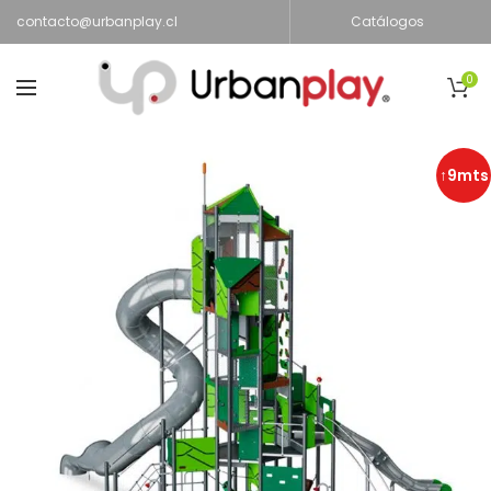
contacto@urbanplay.cl
Catálogos
0
↑9mts