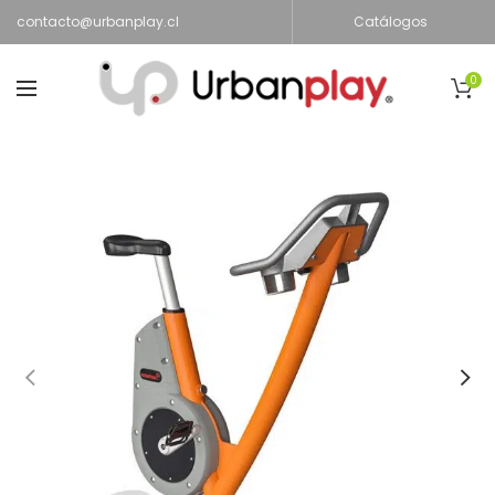
contacto@urbanplay.cl
Catálogos
0