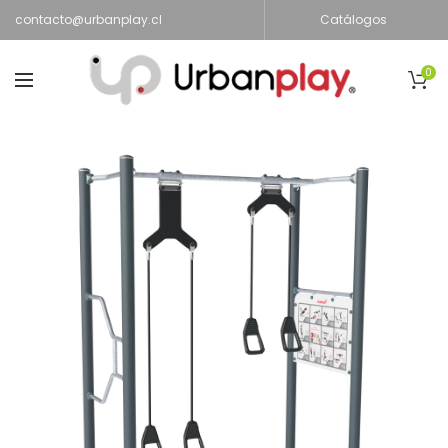
contacto@urbanplay.cl
Catálogos
0