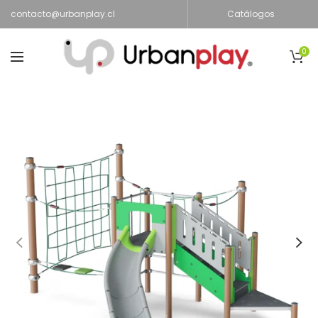
contacto@urbanplay.cl
Catálogos
0