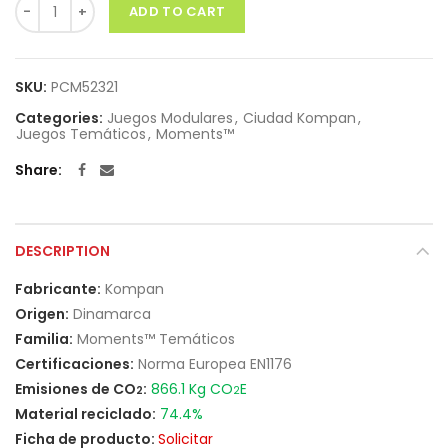
Quantity
ADD TO CART
SKU:
PCM52321
Categories:
Juegos Modulares
,
Ciudad Kompan
,
Juegos Temáticos
,
Moments™
Share
DESCRIPTION
Fabricante:
Kompan
Origen:
Dinamarca
Familia:
Moments™ Temáticos
Certificaciones:
Norma Europea EN1176
Emisiones de CO
:
866.1 Kg CO
E
2
2
Material reciclado:
74.4%
Ficha de producto:
Solicitar