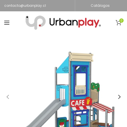
contacto@urbanplay.cl
Catálogos
0