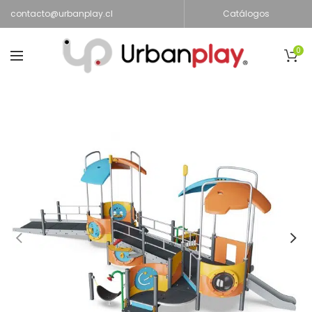
contacto@urbanplay.cl
Catálogos
0