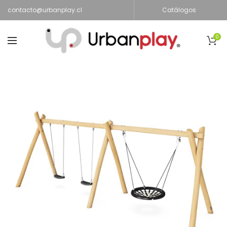
contacto@urbanplay.cl
Catálogos
0