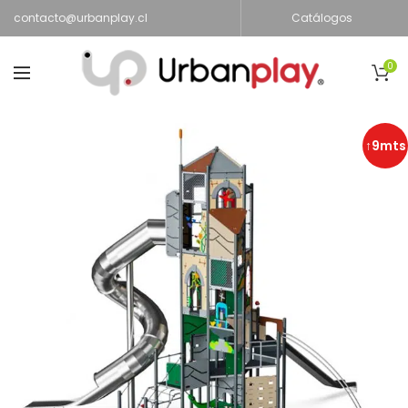
contacto@urbanplay.cl
Catálogos
0
↑9mts