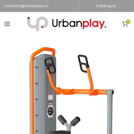
contacto@urbanplay.cl
Catálogos
0