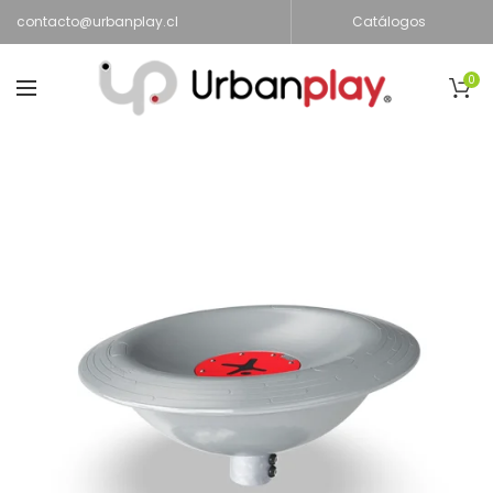
contacto@urbanplay.cl
Catálogos
0