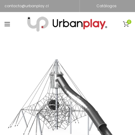
contacto@urbanplay.cl
Catálogos
0