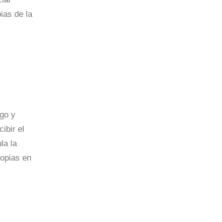
ias de la
go y
ibir el
la la
ropias en