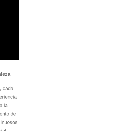
aleza
, cada
eriencia
a la
ento de
sinuosos
ial