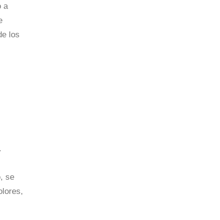
o a
e
de los
.
, se
olores,