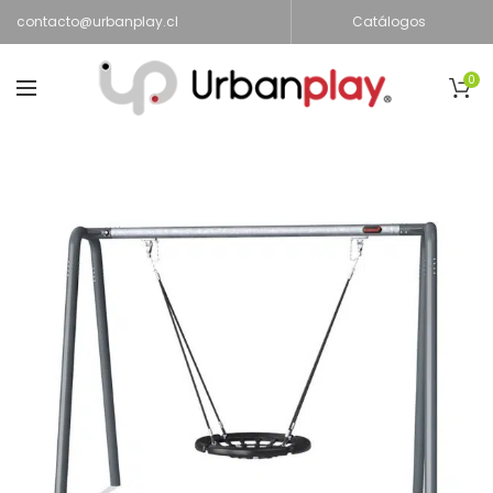
contacto@urbanplay.cl
Catálogos
0