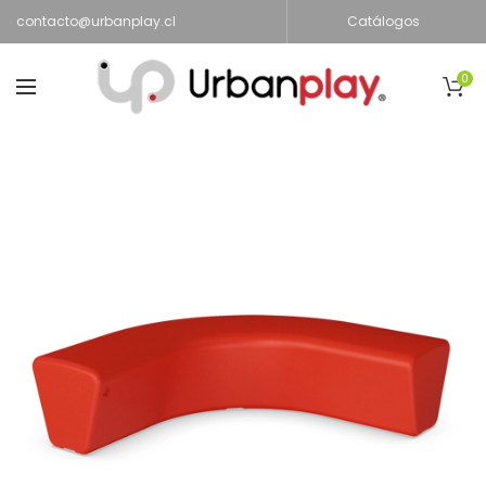
contacto@urbanplay.cl
Catálogos
0