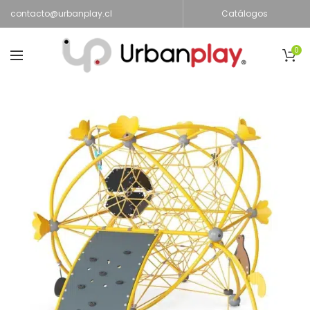
contacto@urbanplay.cl
Catálogos
0