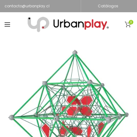
contacto@urbanplay.cl
Catálogos
0