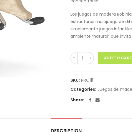
concentrarse.
Los juegos de madera Robini
estructuras multijuego de di
simplemente juegos infantile
ambiente “natural” que invita
Quantity
ADD TO CAR
SKU:
NRO111
Categories:
Juegos de mader
Share
DESCRIPTION