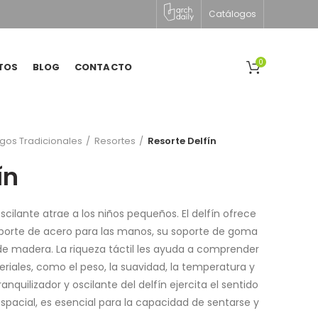
Catálogos
0
TOS
BLOG
CONTACTO
gos Tradicionales
Resortes
Resorte Delfín
ín
cilante atrae a los niños pequeños. El delfín ofrece
soporte de acero para las manos, su soporte de goma
o de madera. La riqueza táctil les ayuda a comprender
eriales, como el peso, la suavidad, la temperatura y
ranquilizador y oscilante del delfín ejercita el sentido
 espacial, es esencial para la capacidad de sentarse y