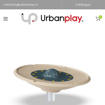
contacto@urbanplay.cl
Catálogos
2